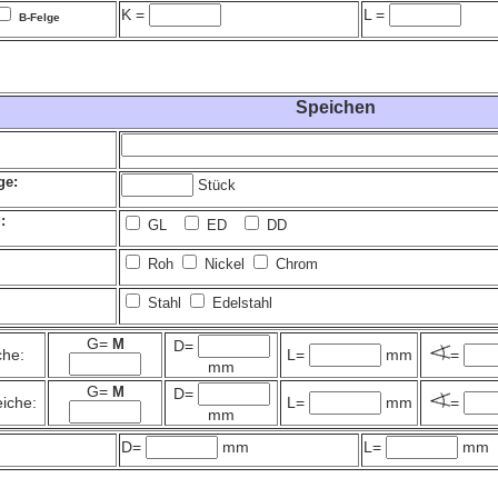
K =
L =
B-Felge
Speichen
ge:
Stück
:
GL
ED
DD
Roh
Nickel
Chrom
Stahl
Edelstahl
G=
M
D=
che:
L=
mm
=
mm
G=
M
D=
iche:
L=
mm
=
mm
:
D=
mm
L=
mm