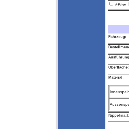
A-Felge
Fahrzeug:
Bestellmen
Ausführung
Oberfläche:
Material:
Innenspei
Aussenspe
Nippelmaß