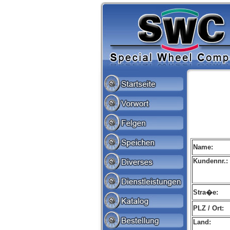
Name:
Kundennr.:
Stra�e:
PLZ / Ort:
Land: