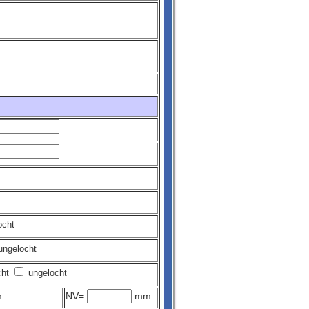
ocht
ngelocht
cht
ungelocht
m
NV=
mm