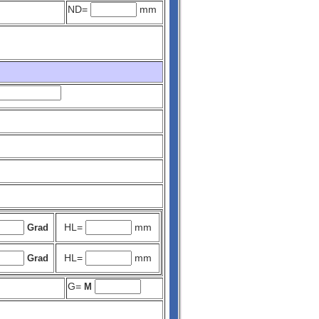
ND=
mm
HL=
mm
Grad
HL=
mm
Grad
G=
M