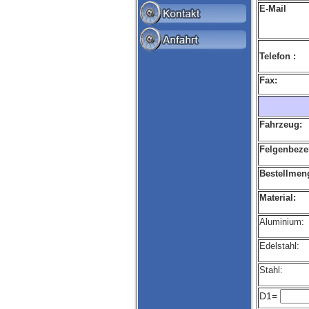
E-Mail
Telefon :
Fax:
Fahrzeug:
Felgenbeze
Bestellmen
Material:
Aluminium:
Edelstahl:
Stahl:
D1=