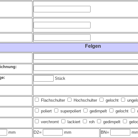
Felgen
ichnung:
ge:
Stück
Flachschulter
Hochschulter
gelocht
ungel
poliert
superpoliert
gedimpelt
gelocht
u
verchromt
lackiert
roh
gedimpelt
gelo
mm
D2=
mm
BN=
m