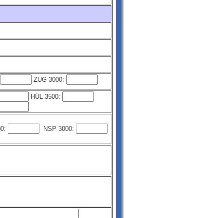
ZUG 3000:
HÜL 3500:
00:
NSP 3000: