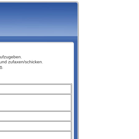
 aufzugeben.
nd zufaxen/schicken.
n
.